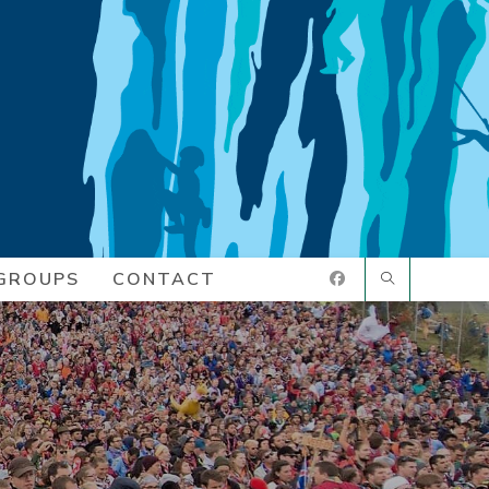
GROUPS
CONTACT